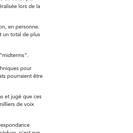
ralisée lors de la
ion, en personne.
 un total de plus
 “midterms”.
echniques pour
ats pourraient être
ns et jugé que ces
illiers de voix
orrespondance
océdure, n’est pas