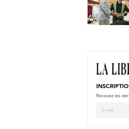
INSCRIPTI
Recevez les der
E
m
a
i
l