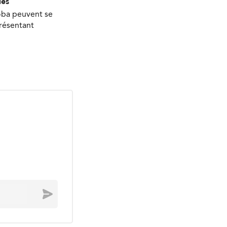
les
oba peuvent se
présentant
Envoyer