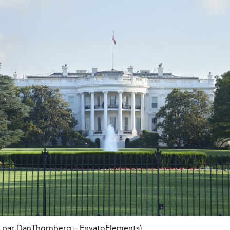
on par DanThornberg – EnvatoElements)