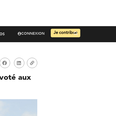
Je contribue
CONNEXION
OS
 voté aux