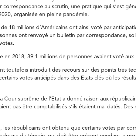
r correspondance au scrutin, une pratique qui s’est géné
 2020, organisée en pleine pandémie.
de 18 millions d’Américains ont ainsi voté par anticipat
rsonnes ont renvoyé un bulletin par correspondance, soit
votes.
 en 2018, 39,1 millions de personnes avaient voté aux
nt toutefois introduit des recours sur des points très t
 certains votes anticipés dans des Etats clés où les résult
la Cour suprême de l’Etat a donné raison aux républicai
aient pas être comptabilisés s’ils étaient mal datés. Des m
, les républicains ont obtenu que certains votes par c
l’adresse du témoin, qui doit être présent pendant la pr