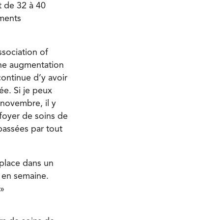
t de 32 à 40
ements
sociation of
une augmentation
ontinue d’y avoir
e. Si je peux
novembre, il y
 foyer de soins de
passées par tout
 place dans un
e en semaine.
 »