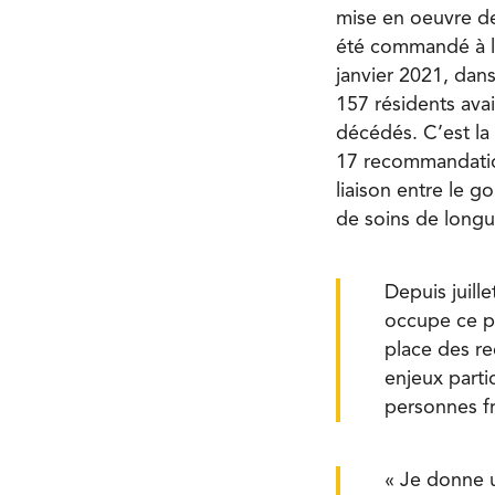
mise en oeuvre d
été commandé à la
janvier 2021, dan
157 résidents avai
décédés. C’est la
17 recommandatio
liaison entre le g
de soins de longu
Depuis juill
occupe ce pos
place des r
enjeux parti
personnes fra
« Je donne u