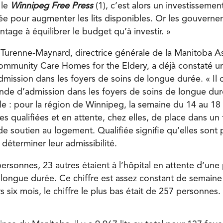
 le
Winnipeg Free Press
(1), c’est alors un investissemen
née pour augmenter les lits disponibles. Or les gouvern
ntage à équilibrer le budget qu’à investir. »
 Turenne-Maynard, directrice générale de la Manitoba As
Community Care Homes for the Eldery, a déjà constaté 
ission dans les foyers de soins de longue durée. « Il c
e d’admission dans les foyers de soins de longue duré
 : pour la région de Winnipeg, la semaine du 14 au 18 
s qualifiées et en attente, chez elles, de place dans un
e soutien au logement. Qualifiée signifie qu’elles sont 
déterminer leur admissibilité.
ersonnes, 23 autres étaient à l’hôpital en attente d’une
 longue durée. Ce chiffre est assez constant de semain
s six mois, le chiffre le plus bas était de 257 personnes.