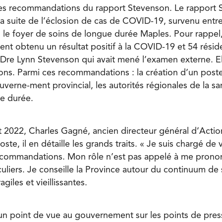
es recommandations du rapport Stevenson. Le rapport S
 suite de l’éclosion de cas de COVID-19, survenu entr
s le foyer de soins de longue durée Maples. Pour rappel
ent obtenu un résultat positif à la COVID-19 et 54 résid
 Dre Lynn Stevenson qui avait mené l’examen externe. Ell
ns. Parmi ces recommandations : la création d’un post
ouverne-ment provincial, les autorités régionales de la sa
e durée.
et 2022, Charles Gagné, ancien directeur général d’Acti
te, il en détaille les grands traits. « Je suis chargé de v
ecommandations. Mon rôle n’est pas appelé à me pronon
culiers. Je conseille la Province autour du continuum de 
giles et vieillissantes.
n point de vue au gouvernement sur les points de pres