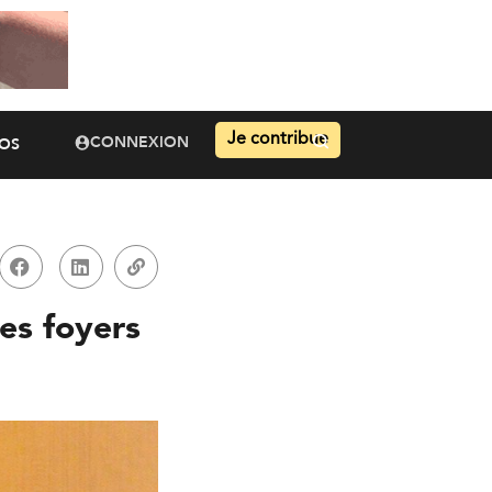
Je contribue
CONNEXION
OS
les foyers