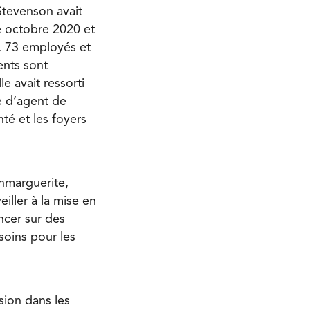
tevenson avait
e octobre 2020 et
, 73 employés et
ents sont
e avait ressorti
e d’agent de
nté et les foyers
onmarguerite,
eiller à la mise en
cer sur des
soins pour les
sion dans les