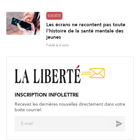
SOCIÉTÉ
Les écrans ne racontent pas toute
l’histoire de la santé mentale des
jeunes
Publié le 6 août
INSCRIPTION INFOLETTRE
Recevez les dernières nouvelles directement dans votre
boite courriel.
E
Envoyer
m
a
i