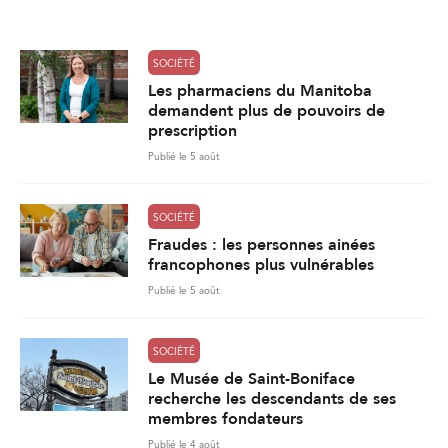
l
*
SOCIÉTÉ
Les pharmaciens du Manitoba
demandent plus de pouvoirs de
prescription
Publié le 5 août
SOCIÉTÉ
Fraudes : les personnes ainées
francophones plus vulnérables
Publié le 5 août
SOCIÉTÉ
Le Musée de Saint-Boniface
recherche les descendants de ses
membres fondateurs
Publié le 4 août