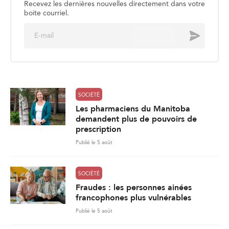
Recevez les dernières nouvelles directement dans votre
boite courriel.
E
Envoyer
m
a
i
l
*
SOCIÉTÉ
Les pharmaciens du Manitoba
demandent plus de pouvoirs de
prescription
Publié le 5 août
SOCIÉTÉ
Fraudes : les personnes ainées
francophones plus vulnérables
Publié le 5 août