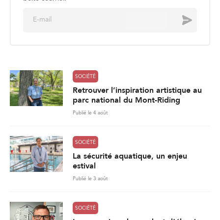
E
Envoyer
m
a
i
l
*
SOCIÉTÉ
Retrouver l’inspiration artistique au
parc national du Mont-Riding
Publié le 4 août
SOCIÉTÉ
La sécurité aquatique, un enjeu
estival
Publié le 3 août
SOCIÉTÉ