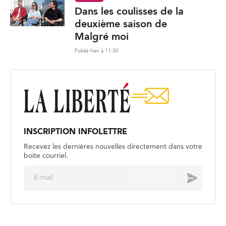
Dans les coulisses de la
deuxième saison de
Malgré moi
Publié hier à 11:30
INSCRIPTION INFOLETTRE
Recevez les dernières nouvelles directement dans votre
boite courriel.
E
Envoyer
m
a
i
l
*