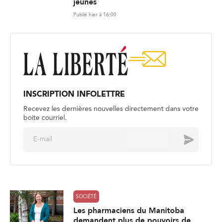
jeunes
Publié hier à 16:00
INSCRIPTION INFOLETTRE
Recevez les dernières nouvelles directement dans votre
boite courriel.
E
Envoyer
m
a
i
l
*
SOCIÉTÉ
Les pharmaciens du Manitoba
demandent plus de pouvoirs de