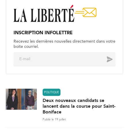
INSCRIPTION INFOLETTRE
Recevez les dernières nouvelles directement dans votre
boite courriel.
E
Envoyer
m
a
i
l
*
POLITIQUE
Deux nouveaux candidats se
lancent dans la course pour Saint-
Boniface
Publié le 19 juillet