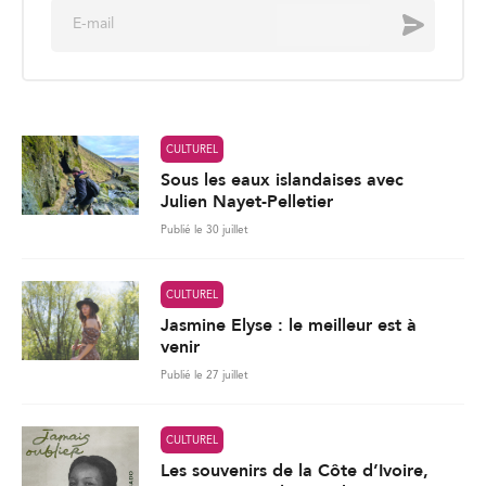
E
Envoyer
m
a
i
l
*
CULTUREL
Sous les eaux islandaises avec
Julien Nayet-Pelletier
Publié le 30 juillet
CULTUREL
Jasmine Elyse : le meilleur est à
venir
Publié le 27 juillet
CULTUREL
Les souvenirs de la Côte d’Ivoire,