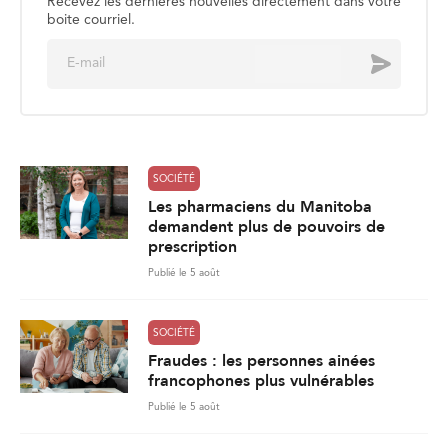
Recevez les dernières nouvelles directement dans votre
boite courriel.
E
Envoyer
m
a
i
l
*
SOCIÉTÉ
Les pharmaciens du Manitoba
demandent plus de pouvoirs de
prescription
Publié le 5 août
SOCIÉTÉ
Fraudes : les personnes ainées
francophones plus vulnérables
Publié le 5 août