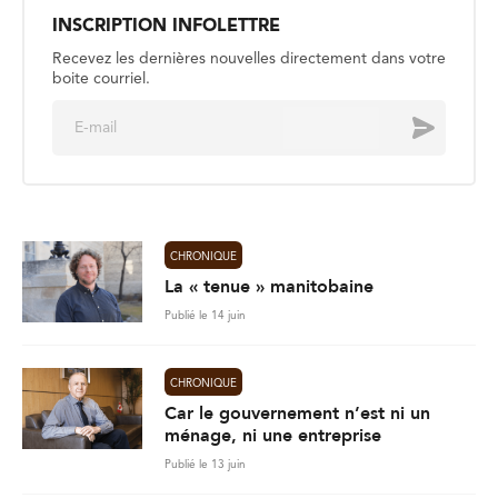
INSCRIPTION INFOLETTRE
Recevez les dernières nouvelles directement dans votre
boite courriel.
E
Envoyer
m
a
i
l
*
CHRONIQUE
La « tenue » manitobaine
Publié le 14 juin
CHRONIQUE
Car le gouvernement n’est ni un
ménage, ni une entreprise
Publié le 13 juin