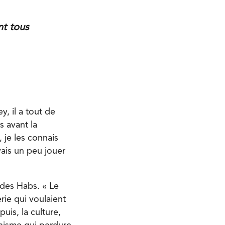
nt tous
, il a tout de
 avant la
 je les connais
vais un peu jouer
 des Habs. « Le
ie qui voulaient
uis, la culture,