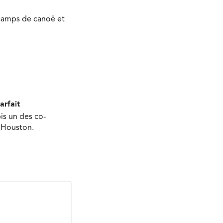
 camps de canoë et
arfait
is un des co-
à Houston.