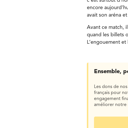
c’est surtout d’h
encore aujourd’hui
avait son aréna e
Avant ce match, il 
quand les billets 
L’engouement et l
Ensemble, p
Les dons de nos 
français pour n
engagement finan
améliorer notre 