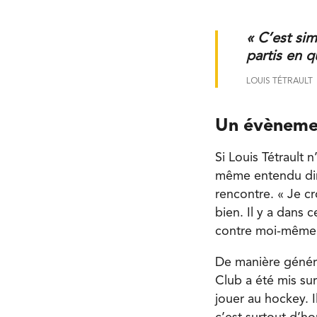
« C’est sim
partis en q
LOUIS TÉTRAULT
Un évèneme
Si Louis Tétrault 
même entendu dire
rencontre. « Je cr
bien. Il y a dans 
contre moi-même (
De manière généra
Club a été mis su
jouer au hockey. I