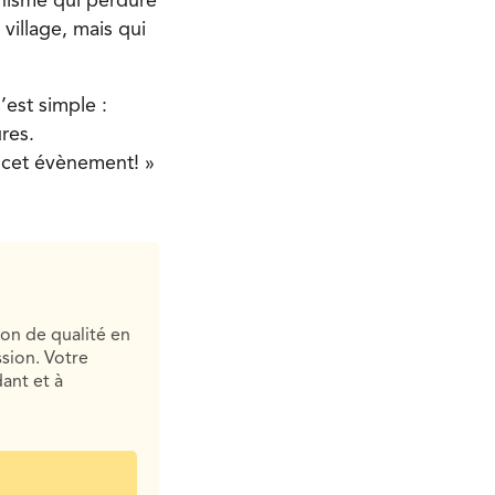
anisme qui perdure
village, mais qui
’est simple :
res.
e cet évènement! »
ion de qualité en
sion. Votre
ant et à