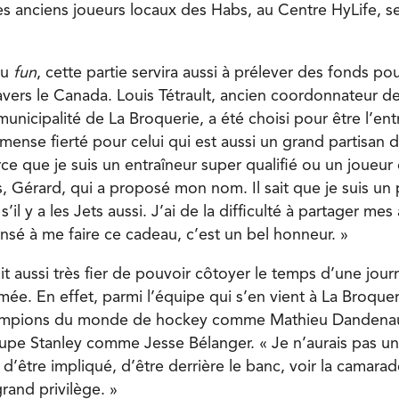
es anciens joueurs locaux des Habs, au Centre HyLife, 
du
fun
, cette partie servira aussi à prélever des fonds po
avers le Canada. Louis Tétrault, ancien coordonnateur de
unicipalité de La Broquerie, a été choisi pour être l’ent
ense fierté pour celui qui est aussi un grand partisan 
ce que je suis un entraîneur super qualifié ou un joueur 
s, Gérard, qui a proposé mon nom. Il sait que je suis un 
l y a les Jets aussi. J’ai de la difficulté à partager mes
 pensé à me faire ce cadeau, c’est un bel honneur. »
dit aussi très fier de pouvoir côtoyer le temps d’une jou
e. En effet, parmi l’équipe qui s’en vient à La Broquer
hampions du monde de hockey comme Mathieu Dandenau
pe Stanley comme Jesse Bélanger. « Je n’aurais pas un 
t d’être impliqué, d’être derrière le banc, voir la camara
grand privilège. »