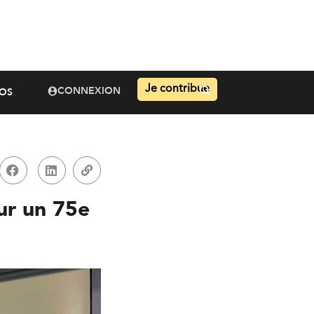
Je contribue
CONNEXION
OS
ur un 75e