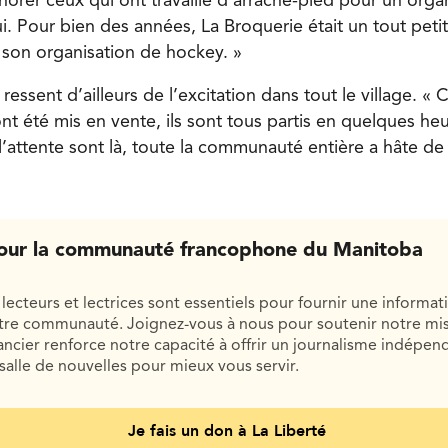
onorer ceux qui ont travaillé d’arrache-pied pour un org
. Pour bien des années, La Broquerie était un tout petit 
t son organisation de hockey. »
ressent d’ailleurs de l’excitation dans tout le village. « C
ont été mis en vente, ils sont tous partis en quelques heu
’attente sont là, toute la communauté entière a hâte d
our la communauté francophone du Manitoba
lecteurs et lectrices sont essentiels pour fournir une informat
otre communauté. Joignez-vous à nous pour soutenir notre mis
cier renforce notre capacité à offrir un journalisme indépend
salle de nouvelles pour mieux vous servir.
Je fais un don à La Liberté