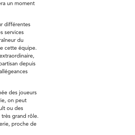
sera un moment
ur différentes
s services
raîneur du
de cette équipe.
extraordinaire,
partisan depuis
 allégeances
rnée des joueurs
ie, on peut
lt ou des
très grand rôle.
derie, proche de