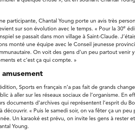
bler à quelque chose », dit en souriant Chantal Young,
e participante, Chantal Young porte un avis très person
e
evient sur son évolution avec le temps. « Pour la 30
édi
nspiel se passait dans mon village à Saint-Claude. J’éta
ons monté une équipe avec le Conseil jeunesse provinc
unautaire. On voit des gens d’un peu partout venir y 
ents et c’est ça qui compte. »
et amusement
édition, Sports en français n’a pas fait de grands chang
blic à aller sur les réseaux sociaux de l’organisme. En ef
urs documents d’archives qui représentent l’esprit du Bo
 découvrir. « Puis le samedi soir, on va fêter ça un peu 
née. Un karaoké est prévu, on invite les gens à rester e
antal Young.