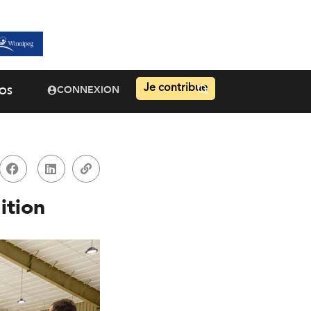
Je contribue
CONNEXION
OS
ition