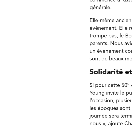
commence à rassem
générale.
Elle-même ancienn
évènement. Elle r
trompe pas, le Bo
parents. Nous avi
un évènement comm
sont de beaux mom
Solidarité 
e
Si pour cette 50
Young invite le pu
l’occasion, plusie
les époques sont à
journée sera termi
nous », ajoute Ch