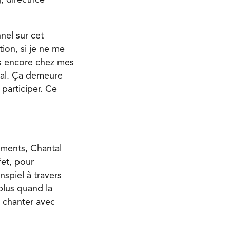
 directrice
nel sur cet
tion, si je ne me
is encore chez mes
ial. Ça demeure
participer. Ce
ements, Chantal
fet, pour
nspiel à travers
plus quand la
t chanter avec