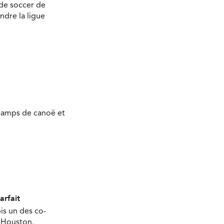
 de soccer de
ndre la ligue
 camps de canoë et
arfait
is un des co-
à Houston.