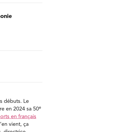
honie
s débuts. Le
e
bre en 2024 sa 50
orts en français
’en vient, ça