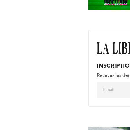
INSCRIPTI
Recevez les der
E
m
a
i
l
*