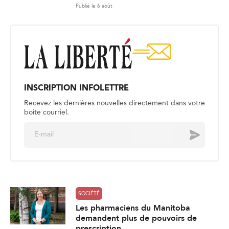
Publié le 6 août
INSCRIPTION INFOLETTRE
Recevez les dernières nouvelles directement dans votre
boite courriel.
E
Envoyer
m
a
i
l
*
SOCIÉTÉ
Les pharmaciens du Manitoba
demandent plus de pouvoirs de
prescription