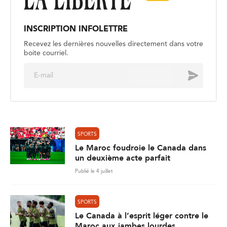
INSCRIPTION INFOLETTRE
Recevez les dernières nouvelles directement dans votre
boite courriel.
E
Envoyer
m
a
i
l
*
SPORTS
Le Maroc foudroie le Canada dans
un deuxième acte parfait
Publié le 4 juillet
SPORTS
Le Canada à l’esprit léger contre le
Maroc aux jambes lourdes