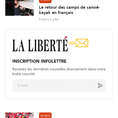
SPORTS
Le retour des camps de canoë-
kayak en français
Publié le 6 juillet
INSCRIPTION INFOLETTRE
Recevez les dernières nouvelles directement dans votre
boite courriel.
E
Envoyer
m
a
i
l
*
SPORTS