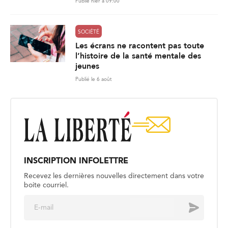
Publié hier à 09:00
SOCIÉTÉ
Les écrans ne racontent pas toute
l’histoire de la santé mentale des
jeunes
Publié le 6 août
INSCRIPTION INFOLETTRE
Recevez les dernières nouvelles directement dans votre
boite courriel.
E
Envoyer
m
a
i