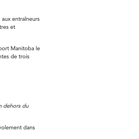
, aux entraîneurs
tres et
port Manitoba le
tes de trois
 dehors du
névolement dans