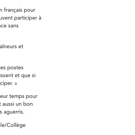
n français pour
vent participer à
nce sans
aîneurs et
ces postes
ssent et que si
iciper. »
 leur temps pour
nt aussi un bon
s aguerris.
ole/Collège