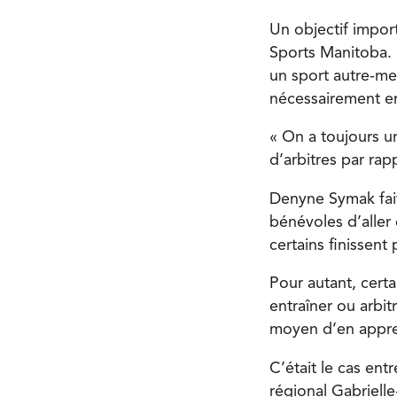
Un objectif impor
Sports Manitoba. 
un sport autre-men
nécessairement em
« On a toujours un
d’arbitres par ra
Denyne Symak fait 
bénévoles d’aller 
certains finissent 
Pour autant, cert
entraîner ou arbit
moyen d’en appren
C’était le cas en
régional Gabriell