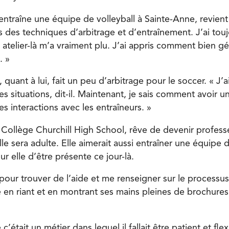
entraîne une équipe de volleyball à Sainte-Anne, revient
 des techniques d’arbitrage et d’entraînement. J’ai tou
t atelier-là m’a vraiment plu. J’ai appris comment bien gér
. »
quant à lui, fait un peu d’arbitrage pour le soccer. « J
es situations, dit-il. Maintenant, je sais comment avoir u
 interactions avec les entraîneurs. »
 Collège Churchill High School, rêve de devenir profes
le sera adulte. Elle aimerait aussi entraîner une équipe de
ur elle d’être présente ce jour-là.
 pour trouver de l’aide et me renseigner sur le processus.
 en riant et en montrant ses mains pleines de brochures 
c’était un métier dans lequel il fallait être patient et fle