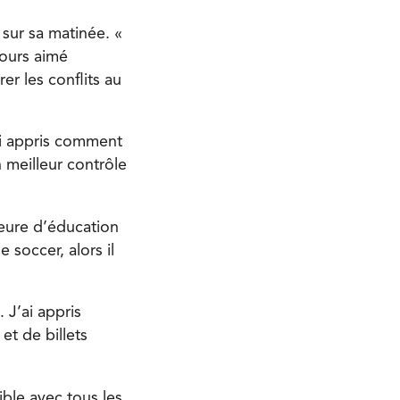
 sur sa matinée. «
jours aimé
er les conflits au
’ai appris comment
n meilleur contrôle
seure d’éducation
 soccer, alors il
 J’ai appris
et de billets
xible avec tous les