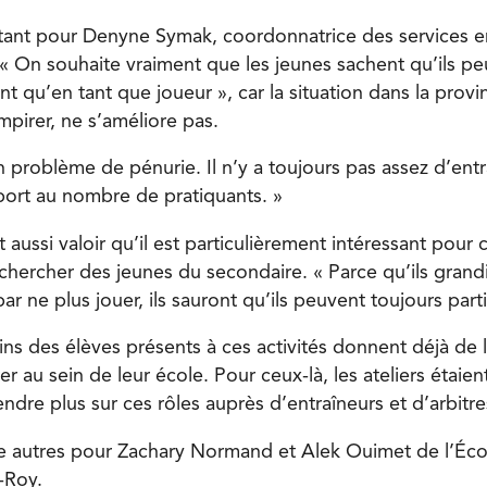
tant pour Denyne Symak, coordonnatrice des services e
« On souhaite vraiment que les jeunes sachent qu’ils peu
t qu’en tant que joueur », car la situation dans la provi
pirer, ne s’améliore pas.
 problème de pénurie. Il n’y a toujours pas assez d’entr
pport au nombre de pratiquants. »
aussi valoir qu’il est particulièrement intéressant pour 
chercher des jeunes du secondaire. « Parce qu’ils grandi
par ne plus jouer, ils sauront qu’ils peuvent toujours part
ains des élèves présents à ces activités donnent déjà de
rer au sein de leur école. Pour ceux-là, les ateliers étaie
dre plus sur ces rôles auprès d’entraîneurs et d’arbitre
tre autres pour Zachary Normand et Alek Ouimet de l’Éc
e-Roy.