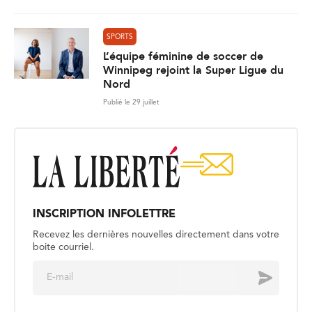
SPORTS
L’équipe féminine de soccer de
Winnipeg rejoint la Super Ligue du
Nord
Publié le 29 juillet
INSCRIPTION INFOLETTRE
Recevez les dernières nouvelles directement dans votre
boite courriel.
E
Envoyer
m
a
i