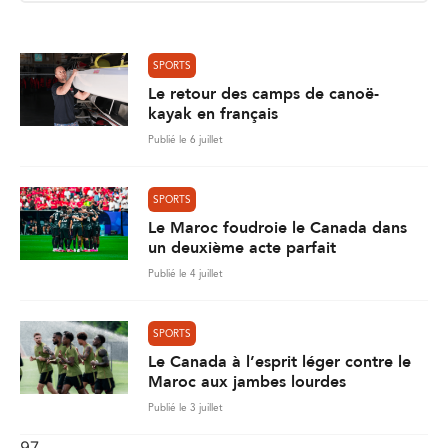
l
*
SPORTS
Le retour des camps de canoë-
kayak en français
Publié le 6 juillet
SPORTS
Le Maroc foudroie le Canada dans
un deuxième acte parfait
Publié le 4 juillet
SPORTS
Le Canada à l’esprit léger contre le
Maroc aux jambes lourdes
Publié le 3 juillet
97