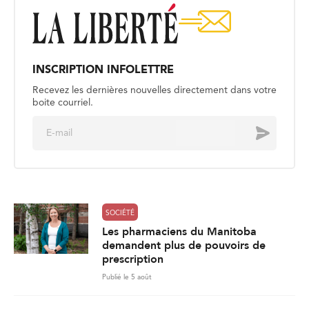
INSCRIPTION INFOLETTRE
Recevez les dernières nouvelles directement dans votre
boite courriel.
E
Envoyer
m
a
i
l
*
SOCIÉTÉ
Les pharmaciens du Manitoba
demandent plus de pouvoirs de
prescription
Publié le 5 août