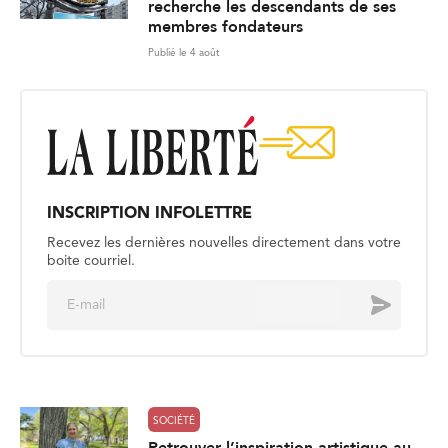
recherche les descendants de ses
membres fondateurs
Publié le 4 août
INSCRIPTION INFOLETTRE
Recevez les dernières nouvelles directement dans votre
boite courriel.
E
Envoyer
m
a
i
l
*
SOCIÉTÉ