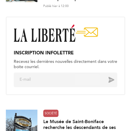
Publié hier à 12:00
INSCRIPTION INFOLETTRE
Recevez les dernières nouvelles directement dans votre
boite courriel.
E
Envoyer
m
a
i
l
*
SOCIÉTÉ
Le Musée de Saint-Boniface
recherche les descendants de ses