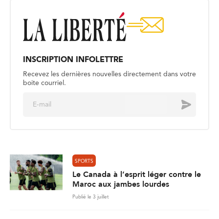
INSCRIPTION INFOLETTRE
Recevez les dernières nouvelles directement dans votre
boite courriel.
E
Envoyer
m
a
i
l
*
SPORTS
Le Canada à l’esprit léger contre le
Maroc aux jambes lourdes
Publié le 3 juillet