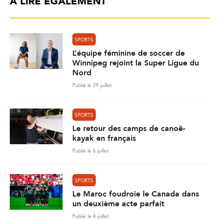
À LIRE ÉGALEMENT
SPORTS
L’équipe féminine de soccer de
Winnipeg rejoint la Super Ligue du
Nord
Publié le 29 juillet
SPORTS
Le retour des camps de canoë-
kayak en français
Publié le 6 juillet
SPORTS
Le Maroc foudroie le Canada dans
un deuxième acte parfait
Publié le 4 juillet