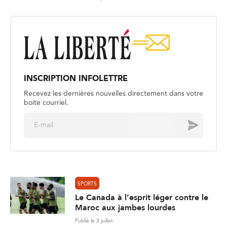
INSCRIPTION INFOLETTRE
Recevez les dernières nouvelles directement dans votre
boite courriel.
E
Envoyer
m
a
i
l
*
SPORTS
Le Canada à l’esprit léger contre le
Maroc aux jambes lourdes
Publié le 3 juillet