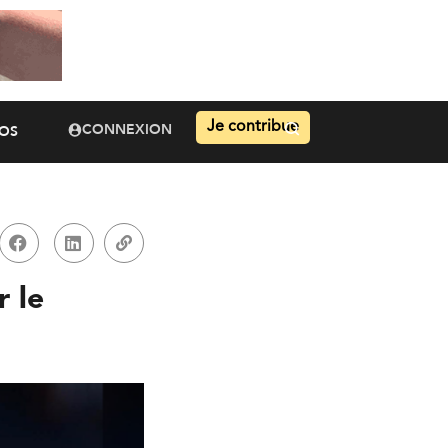
Je contribue
CONNEXION
OS
 le