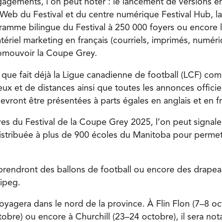
gagements, l’on peut noter : le lancement de versions e
 Web du Festival et du centre numérique Festival Hub, la
ramme bilingue du Festival à 250 000 foyers ou encore l
tériel marketing en français (courriels, imprimés, numér
omouvoir la Coupe Grey.
e que fait déjà la Ligue canadienne de football (LCF) c
ux et de distances ainsi que toutes les annonces officiel
vront être présentées à parts égales en anglais et en fr
ives du Festival de la Coupe Grey 2025, l’on peut signal
distribuée à plus de 900 écoles du Manitoba pour permet
rendront des ballons de football ou encore des drapea
ipeg.
 voyagera dans le nord de la province. À Flin Flon (7–8 oc
bre) ou encore à Churchill (23–24 octobre), il sera no