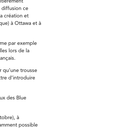
ntièrement
 diffusion ce
a création et
ique) à Ottawa et à
omme par exemple
les lors de la
ançais.
er qu’une trousse
tre d’introduire
ux des Blue
tobre), à
tamment possible