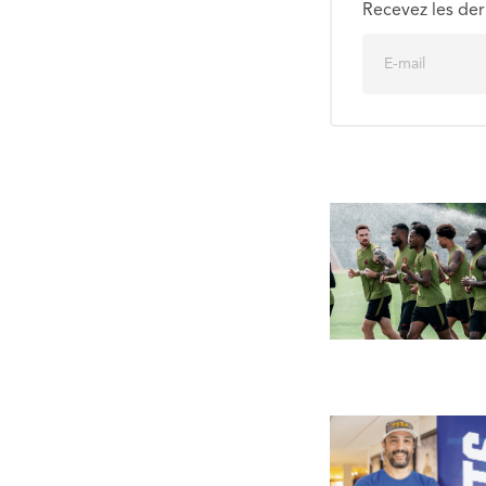
Recevez les der
E
m
a
i
l
*