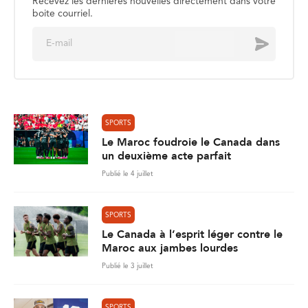
Recevez les dernières nouvelles directement dans votre
boite courriel.
E
Envoyer
m
a
i
l
*
SPORTS
Le Maroc foudroie le Canada dans
un deuxième acte parfait
Publié le 4 juillet
SPORTS
Le Canada à l’esprit léger contre le
Maroc aux jambes lourdes
Publié le 3 juillet
SPORTS