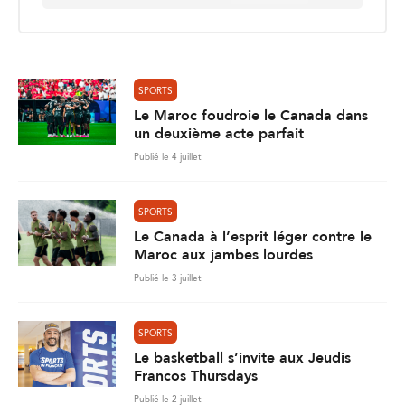
a
i
l
*
SPORTS
Le Maroc foudroie le Canada dans
un deuxième acte parfait
Publié le 4 juillet
SPORTS
Le Canada à l’esprit léger contre le
Maroc aux jambes lourdes
Publié le 3 juillet
SPORTS
Le basketball s’invite aux Jeudis
Francos Thursdays
Publié le 2 juillet