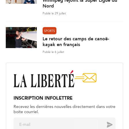
Winnipeg rejoint la Super Ligue du
Nord
Publié le 29 juillet
SPORTS
Le retour des camps de canoë-
kayak en français
Publié le 6 juillet
INSCRIPTION INFOLETTRE
Recevez les dernières nouvelles directement dans votre
boite courriel.
E
Envoyer
m