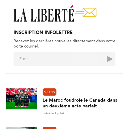
INSCRIPTION INFOLETTRE
Recevez les dernières nouvelles directement dans votre
boite courriel.
E
Envoyer
m
a
i
l
*
SPORTS
Le Maroc foudroie le Canada dans
un deuxième acte parfait
Publié le 4 juillet