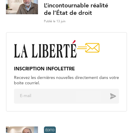
L’incontournable réalité
de l’État de droit
Publié le 13 juin
INSCRIPTION INFOLETTRE
Recevez les dernières nouvelles directement dans votre
boite courriel.
E
Envoyer
m
a
i
l
*
ÉDITO