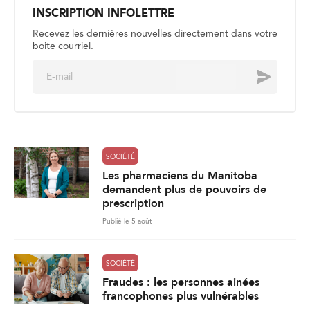
INSCRIPTION INFOLETTRE
Recevez les dernières nouvelles directement dans votre
boite courriel.
E
Envoyer
m
a
i
l
*
SOCIÉTÉ
Les pharmaciens du Manitoba
demandent plus de pouvoirs de
prescription
Publié le 5 août
SOCIÉTÉ
Fraudes : les personnes ainées
francophones plus vulnérables