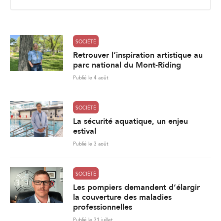
i
l
*
SOCIÉTÉ
Retrouver l’inspiration artistique au
parc national du Mont-Riding
Publié le 4 août
SOCIÉTÉ
La sécurité aquatique, un enjeu
estival
Publié le 3 août
SOCIÉTÉ
Les pompiers demandent d’élargir
la couverture des maladies
professionnelles
Publié le 31 juillet