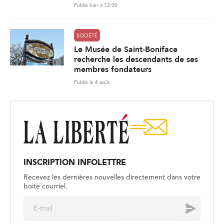
Publié hier à 12:00
SOCIÉTÉ
Le Musée de Saint-Boniface
recherche les descendants de ses
membres fondateurs
Publié le 4 août
INSCRIPTION INFOLETTRE
Recevez les dernières nouvelles directement dans votre
boite courriel.
E
Envoyer
m
a