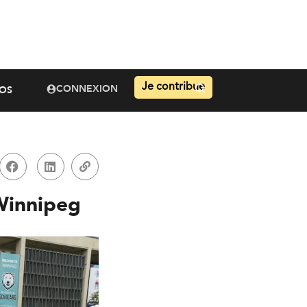
Je contribue
CONNEXION
OS
 Winnipeg