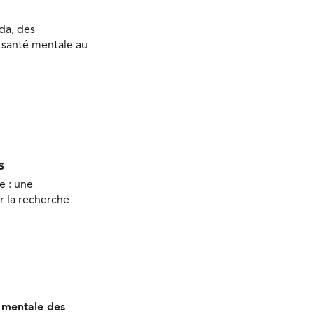
da, des
a santé mentale au
s
e : une
r la recherche
é mentale des