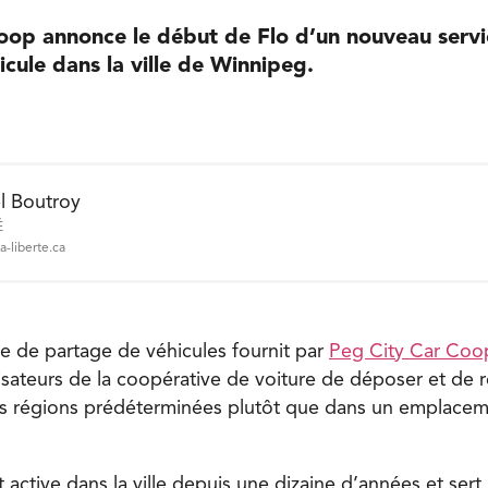
oop annonce le début de Flo d’un nouveau servic
cule dans la ville de Winnipeg.
l Boutroy
É
a-liberte.ca
e de partage de véhicules fournit par
Peg City Car Coo
lisateurs de la coopérative de voiture de déposer et de 
s régions prédéterminées plutôt que dans un emplacemen
 active dans la ville depuis une dizaine d’années et sert