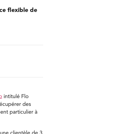
e flexible de
p
intitulé Flo
récupérer des
t particulier à
 une clientèle de 3