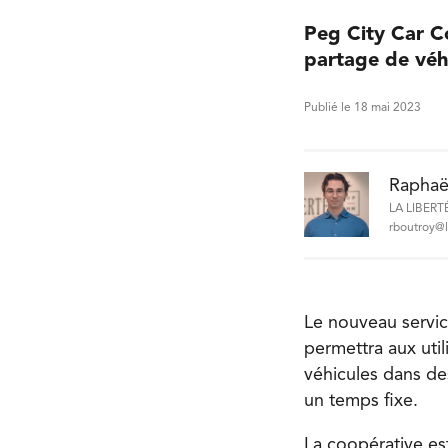
Peg City Car C
partage de véhi
Publié le 18 mai 2023
Raphaë
LA LIBERT
rboutroy@l
Le nouveau servic
permettra aux uti
véhicules dans de
un temps fixe.
La coopérative est