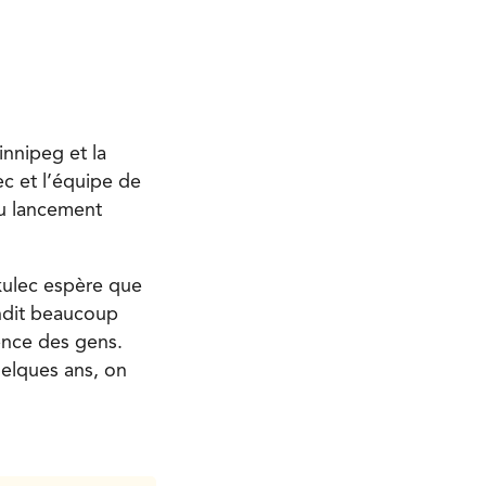
innipeg et la
c et l’équipe de
du lancement
ikulec espère que
andit beaucoup
ience des gens.
uelques ans, on