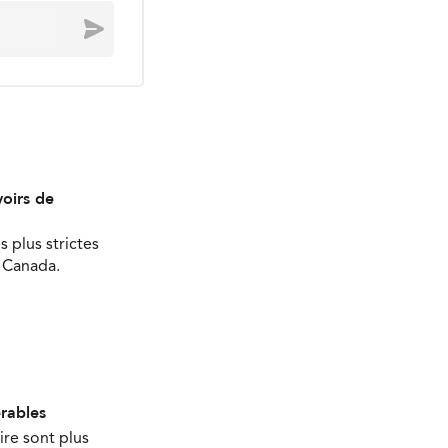
Envoyer
oirs de
s plus strictes
u Canada.
érables
ire sont plus