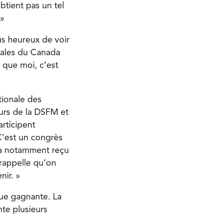
tient pas un tel
 »
us heureux de voir
érales du Canada
 que moi, c’est
tionale des
eurs de la DSFM et
rticipent
C’est un congrès
 a notamment reçu
 rappelle qu’on
nir. »
que gagnante. La
e plusieurs