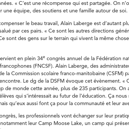
nnées. « C’est une récompense qui est partagée. On n’ob
r une équipe, des soutiens et une famille autour de soi.
écompenser le beau travail, Alain Laberge est d’autant pl
 salué par ces pairs. « Ce sont les autres directions gén
Ce sont des gens sur le terrain qui vivent la même chose
e
ervient en plein 34
congrès annuel de la Fédération na
s francophones (FNCSF). Alain Laberge, des administrat
de la Commission scolaire franco-manitobaine (CSFM) pa
e rencontre. Le dg de la DSFM évoque cet évènement. « 
up de monde cette année, plus de 235 participants. On
lèves qui s’intéressait au futur de l’éducation. Ça nous
mais qu’eux aussi font ça pour la communauté et leur ave
congrès, les professionnels vont échanger sur leur prati
notamment leur Camp Moose Lake, un camp qui présent