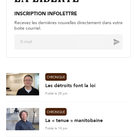
INSCRIPTION INFOLETTRE
Recevez les dernières nouvelles directement dans votre
boite courriel.
E
Envoyer
m
a
i
l
*
CHRONIQUE
Les détroits font la loi
Publié le 28 juin
CHRONIQUE
La « tenue » manitobaine
Publié le 14 juin